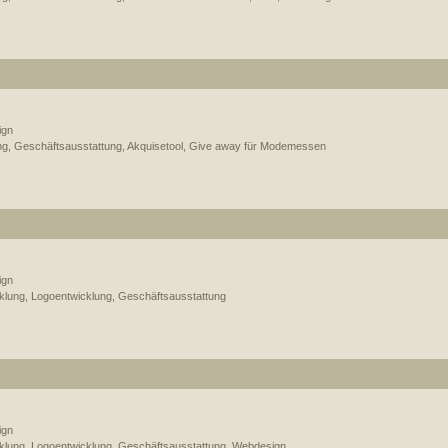
ign
ng, Geschäftsausstattung, Akquisetool, Give away für Modemessen
ign
lung, Logoentwicklung, Geschäftsausstattung
ign
lung, Logoentwicklung, Geschäftsausstattung, Webdesign