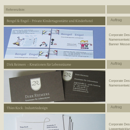
Referenzliste:
Auftrag
Corporate Des
Namensentwickl
Banner Messes
Auftrag
Corporate Des
Namensentwickl
Auftrag
Corporate Des
Logoentwicklun