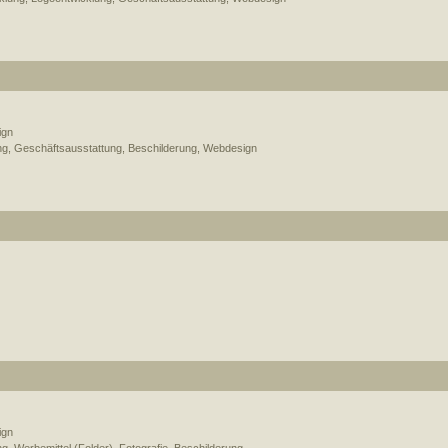
ign
g, Geschäftsausstattung, Beschilderung, Webdesign
ign
g, Werbemittel (Folder), Fotografie, Beschilderung