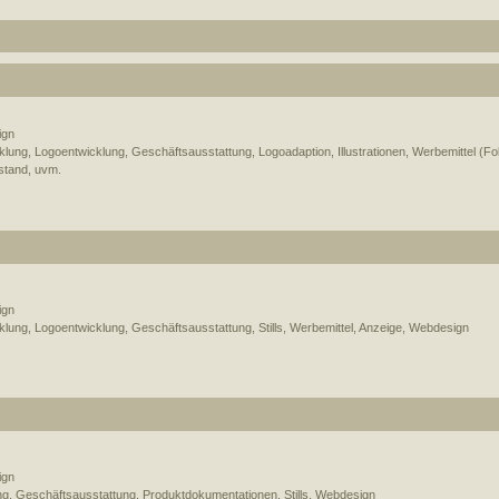
ign
ung, Logoentwicklung, Geschäftsausstattung, Logoadaption, Illustrationen, Werbemittel (F
tand, uvm.
ign
ung, Logoentwicklung, Geschäftsausstattung, Stills, Werbemittel, Anzeige, Webdesign
ign
g, Geschäftsausstattung, Produktdokumentationen, Stills, Webdesign